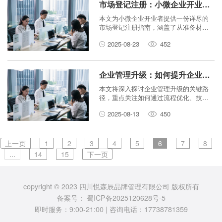
市场登记注册：小微企业开业必备指南
本文为小微企业开业者提供一份详尽的
市场登记注册指南，涵盖了从准备材料
到领取执照的全过程，助您顺利开启创
2025-08-23
452
业之路。
企业管理升级：如何提升企业运营效率？
本文将深入探讨企业管理升级的关键路
径，重点关注如何通过流程优化、技术
应用、人才培养和数据驱动等策略，全
2025-08-13
450
面提升企业的运营效率，实现可持续发
展。
上一页
1
2
3
4
5
6
7
8
...
14
15
下一页
copyright © 2023 四川悦森辰品牌管理有限公司 版权所有
备案号：
蜀ICP备2025120628号-5
即时服务：9:00-21:00 | 咨询电话：17738781359