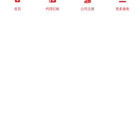
首页
代理记账
公司注册
更多服务
以上就是本站关于[营业执照无法转让，个体户怎么变更经营者？]的
详细介绍。 如果您还有什么疑问或需求，请【立即咨询】客服或添
加VX: XXXXXX由我们的专业顾问免费为您解答。
相关标签：
税收政策
税收政策
建筑资质,资格证书,建筑行业