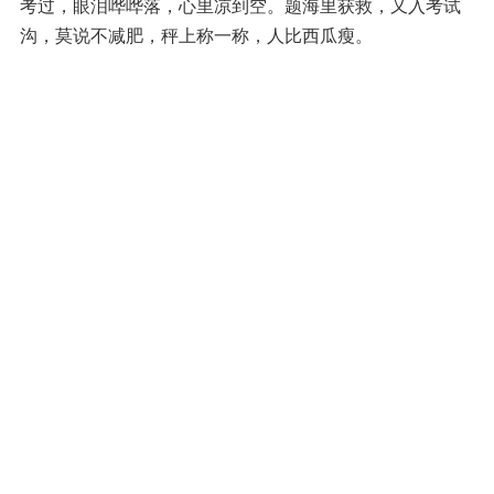
考过，眼泪哗哗落，心里凉到空。题海里获救，又入考试
沟，莫说不减肥，秤上称一称，人比西瓜瘦。