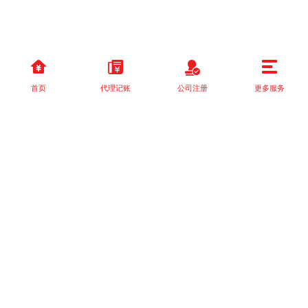
首页
代理记账
公司注册
更多服务
以上就是本站关于[国家税务总局关于落实支持小型微利企业和个体
工商户发展所得税优]的详细介绍。 如果您还有什么疑问或需求，请
【立即咨询】客服或添加VX: XXXXXX由我们的专业顾问免费为您