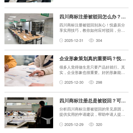
四川商标注册被驳回怎么办？悦森辰教你提高通过率的秘诀。
四川商标注册被驳回别灰心！悦森辰分
享实用技巧，教你如何应对驳回，分析
原因，申请复审，从而提高商标注册的
2025-12-31
304
通过率。
企业形象策划真的重要吗？悦森辰品牌管理告诉你答案！
很多人觉得做生意只要产品好就行。其
实，企业形象也很重要。好的形象能让
顾客更信任你。今天，悦森辰品牌管理
2025-12-30
298
就来和大家聊聊，为什么企业形象策划
这么重要。
四川商标注册总是被驳回？可能是你忽略了这几点！
分析四川商标注册被驳回的常见原因，
提供实用的申请建议，帮助申请人提高
注册成功率。
2025-12-29
320