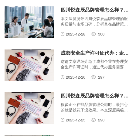
四川悦森辰品牌管理怎么样？企业服务口碑深度测评
本文深度测评四川悦森辰品牌管理的服
务质量与市场口碑，分析其在品牌策
划、代运营及企业服务方面的实际表
2025-12-28
300
现，为您揭秘这家公司的靠谱程度。
成都安全生产许可证代办：企业必须知道的3个关键点
这篇文章详细介绍了成都企业在办理安
全生产许可证时，通过代办服务需要了
解的三个核心要素。内容涵盖了代办的
2025-12-26
297
必要性、如何挑选靠谱机构以及办理过
程中的注意事项，帮助企业少走弯路。
四川悦森辰品牌管理怎么样？企业主最关心的服务真相揭秘
很多企业在找品牌管理公司时，最担心
的就是钱花了没效果。本文深度揭秘四
川悦森辰品牌管理的服务真相，从运营
2025-12-25
290
实力到收费细节，帮你分析它到底值不
值得选。