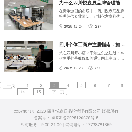
为什么四川悦森辰品牌管理能成为企业服务的首选？揭秘其核心优势
在竞争激烈的市场中，四川悦森辰品牌
管理凭借专业团队、定制化方案和优质
客户口碑，成为众多企业寻求服务的首
2025-12-24
287
选。本文将揭秘其背后的核心优势，助
您了解为何它值得信赖。
四川个体工商户注册指南：如何一天内拿到营业执照？
想在四川开小店？不知道怎么注册？本
指南手把手教你如何通过网上申请，最
快一天拿到个体工商户营业执照。流程
2025-12-23
290
简单，一看就懂。
上一页
1
2
3
4
5
6
7
8
...
14
15
下一页
copyright © 2023 四川悦森辰品牌管理有限公司 版权所有
备案号：
蜀ICP备2025120628号-5
即时服务：9:00-21:00 | 咨询电话：17738781359