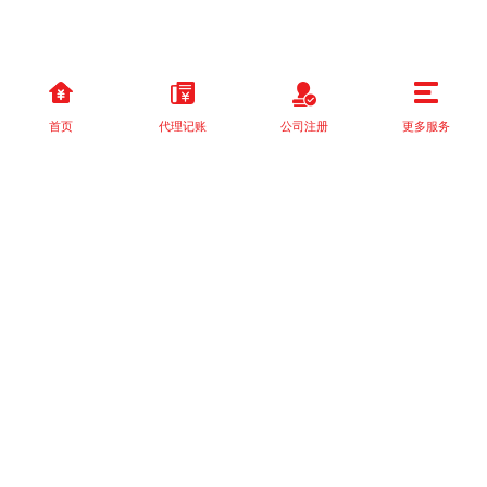
首页
代理记账
公司注册
更多服务
以上就是本站关于[成都公司注册与资质代办：一站式服务详解]的详
细介绍。 如果您还有什么疑问或需求，请【立即咨询】客服或添加
VX: XXXXXX由我们的专业顾问免费为您解答。