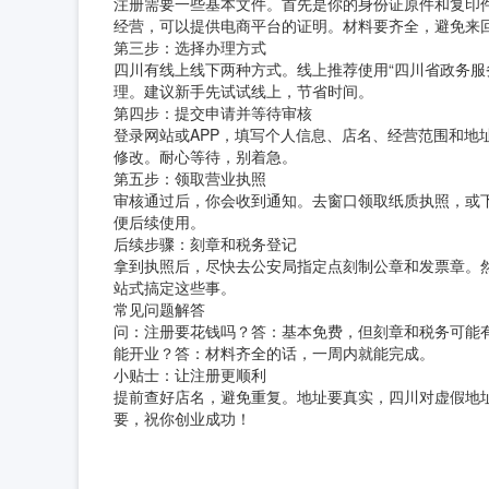
注册需要一些基本文件。首先是你的身份证原件和复印
经营，可以提供电商平台的证明。材料要齐全，避免来
第三步：选择办理方式
四川有线上线下两种方式。线上推荐使用“四川省政务服务
理。建议新手先试试线上，节省时间。
第四步：提交申请并等待审核
登录网站或APP，填写个人信息、店名、经营范围和地
修改。耐心等待，别着急。
第五步：领取营业执照
审核通过后，你会收到通知。去窗口领取纸质执照，或
便后续使用。
后续步骤：刻章和税务登记
拿到执照后，尽快去公安局指定点刻制公章和发票章。然
站式搞定这些事。
常见问题解答
问：注册要花钱吗？答：基本免费，但刻章和税务可能
能开业？答：材料齐全的话，一周内就能完成。
小贴士：让注册更顺利
提前查好店名，避免重复。地址要真实，四川对虚假地址
要，祝你创业成功！