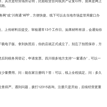
件。其次是经营场所证明，比如租赁合同或房产证复印件。如果是网上
回跑。
网”或“川商通”APP，方便快捷。线下可以去当地市场监管局窗口办
址。上传材料后提交。审核通常13个工作日。如果材料有误，会通知你
下载电子版。拿到执照后，你的店就正式成立了。别忘了拍照保存，方
后到税务局登记，申请发票。四川很多地方支持“一窗通办”，可以一
有少量费用。问：能在家注册吗？答：可以，线上全程搞定。问：多久
查得严。遇到问题，拨打12315咨询。注册只是开始，后续经营更重